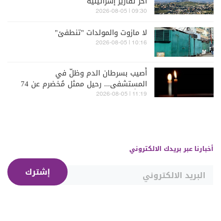
آخر تقارير إسرائيلية
09:30 | 2026-08-05
لا مازوت والمولدات "تنطفئ"
10:16 | 2026-08-05
أُصيب بسرطان الدم وظلّ في
المستشفى... رحيل ممثل مُخضرم عن 74
عاماً
11:19 | 2026-08-05
أخبارنا عبر بريدك الالكتروني
إشترك