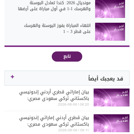
مونديال 2026: كندا تعادل البوسنة
والهرسك 1-1 في أول مباراة على أرضها
انتهاء المباراة بفوز البوسنة والهرسك
على قطر 3 – 1
تابع
قد يعجبك أيضاً
بيان إماراتي قطري أردني إندونيسي
باكستاني تركي سعودي مصري:
الانتهاكات الإسرائيلية تمثل خرقا واضحا
06:20 | 2026-08-06
لالتزامات إسرائيل بموجب القانون الدولي
بيان قطري أردني إماراتي إندونيسي
والخطة الشاملة لإنهاء النزاع في غزة
باكستاني تركي سعودي مصري:
انتهاكات إسرائيل تقوض اتفاق غزة
06:11 | 2026-08-06