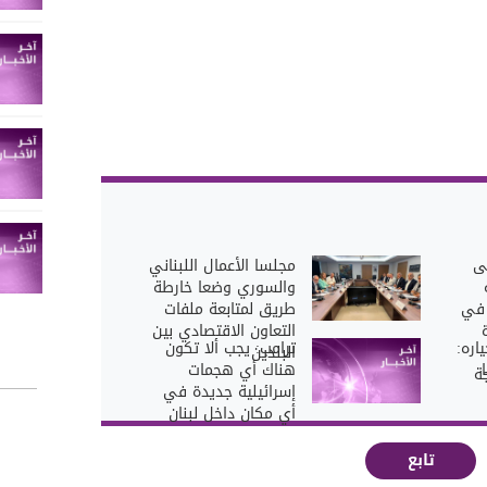
لى
مجلسا الأعمال اللبناني
والسوري وضعا خارطة
 في
طريق لمتابعة ملفات
التعاون الاقتصادي بين
اره:
‏ترامب: يجب ألا تكون
البلدين
هناك أي هجمات
ة
إسرائيلية جديدة في
أي مكان داخل لبنان
تابع