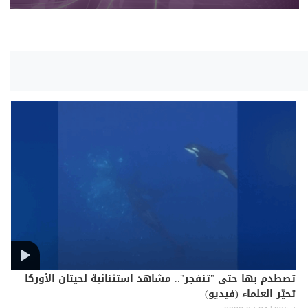
تصطدم بها حتى "تنفجر".. مشاهد استثنائية لحيتان الأوركا
تحيّر العلماء (فيديو)