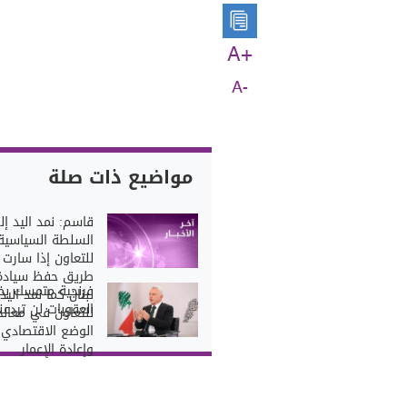
A+
A-
مواضيع ذات صلة
قاسم: نمد اليد إ
السلطة السياسية
للتعاون إذا سارت
طريق حفظ سيادة
فرنجية متمسك بخي
لبنان كما نمد اليد
العقوبات لن تردعنا
للتعاون في معالج
الوضع الاقتصادي
وإعادة الإعمار