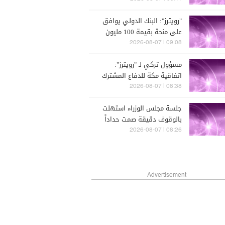
"رويترز": البنك الدولي يوافق
على منحة بقيمة 100 مليون
دولار لتحديث القطاع المالي
09:08 | 2026-08-07
في سوريا
مسؤول تركي لـ "رويترز":
اتفاقية مكة للدفاع المشترك
لا تستهدف أي طرف بعينه
08:38 | 2026-08-07
جلسة مجلس الوزراء استهلت
بالوقوف دقيقة صمت حداداً
على رحيل الوزير السابق
08:26 | 2026-08-07
ميشال الخوري
Advertisement