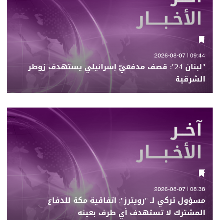
09:44 | 2026-08-07
"لبنان 24": قصف مدفعيّ إسرائيلي يستهدف زوطر
الشرقية
08:38 | 2026-08-07
مسؤول تركي لـ "رويترز": اتفاقية مكة للدفاع
المشترك لا تستهدف أي طرف بعينه