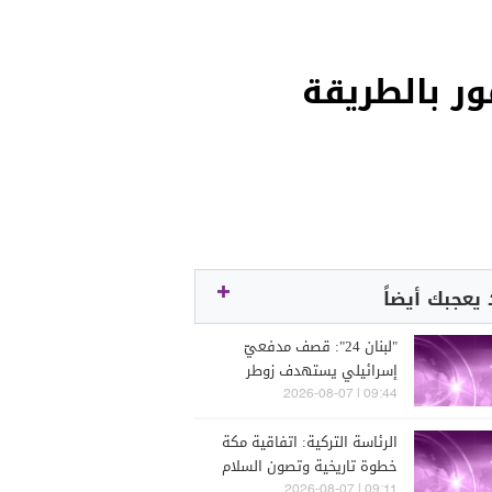
ور بالطريقة
يعجبك أيضاً
"لبنان 24": قصف مدفعيّ
إسرائيلي يستهدف زوطر
الشرقية
09:44 | 2026-08-07
الرئاسة التركية: اتفاقية مكة
خطوة تاريخية وتصون السلام
والاستقرار في منطقتنا
09:11 | 2026-08-07