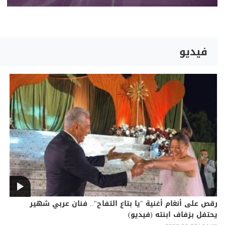
فيديو
رقص على أنغام أغنية "يا بتاع التفاح".. فنان عربي شهير
يحتفل بزفاف ابنته (فيديو)