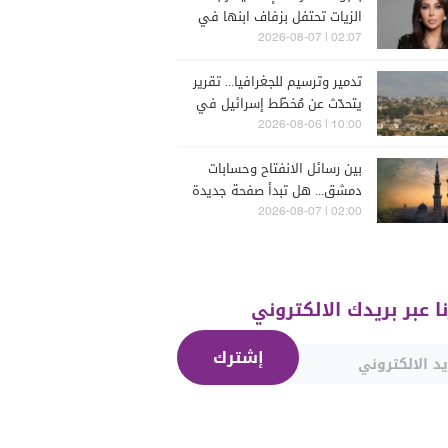
الزيات تحتفل بزفاف ابنها في
البترون (فيديو)
02:07 | 2026-08-07
تدمير وترسيم للجغرافيا... تقرير
يتحدّث عن مُخطّط إسرائيل في
جنوب لبنان
10:00 | 2026-08-06
بين رسائل الانفتاح وحسابات
دمشق... هل تبدأ صفحة جديدة
بين "حزب الله" وسوريا -
02:00 | 2026-08-07
الشرع؟
نا عبر بريدك الالكتروني
إشترك