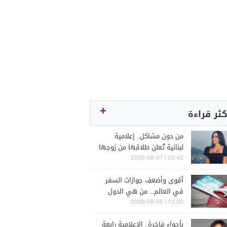
كثر قراءة
من دون مشاكل.. إعلامية
لبنانية تُعلن طلاقها من زوجها
رجل الأعمال
03:42 | 2026-08-07
أقوى وأضعف جوازات السفر
في العالم... من هي الدول
التي تصدّرت الترتيب؟
12:00 | 2026-08-06
بأجواء فاخرة.. الإعلامية رابعة