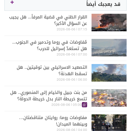
قد يعجبك أيضاً
القرار الظني في قضية المرفأ... هل يجيب
عن السؤال الأكبر؟
07:15 | 2026-08-06
مُفاوضات في روما وتدمير في الجنوب...
هل تستعدّ إسرائيل للحرب؟
07:00 | 2026-08-06
التصعيد الاسرائيلي بين توقيتين.. هل
تسقط الهدنة؟
06:00 | 2026-08-06
من بنت جبيل والخيام إلى المنصوري.. هل
تتسع خريطة النار بدل خريطة الدولة؟
05:00 | 2026-08-06
مفاوضات روما: روايتان متناقضتان…
وبينهما الميدان!
04:00 | 2026-08-06