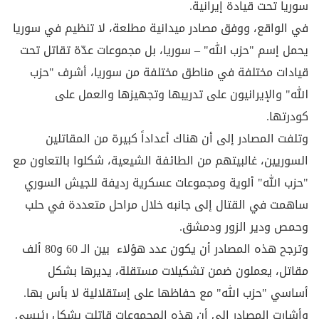
سوريا تحت قيادة إيرانية.
في الواقع، ووفق مصادر ميدانية مطلعة، لا تنظيم في سوريا
يحمل إسم "حزب الله" – سوريا، بل مجموعات عدّة تقاتل تحت
قيادات مختلفة في مناطق مختلفة من سوريا، أشرف "حزب
الله" والإيرانيون على تدريبها وتجهيزها والعمل على
كودرتها.
وتلفت المصادر إلى أن هناك أعداداً كبيرة من المقاتلين
السوريين، غالبيتهم من الطائفة الشيعية، شكلوا بالتعاون مع
"حزب الله" ألوية ومجموعات عسكرية رديفة للجيش السوري
ساهمت في القتال إلى جانبه خلال مراحل متعددة في حلب
وحمص ودير الزور ودمشق.
وترجح هذه المصادر أن يكون عدد هؤلاء بين الـ 60 و80 ألف
مقاتل، يعملون ضمن تشكيلات مستقلة، يديرها بشكل
أساسي "حزب الله" مع حفاظها على إستقلالية لا بأس بها.
وأشارت المصادر إلى أن هذه المجموعات قاتلت بشكل رئيسي