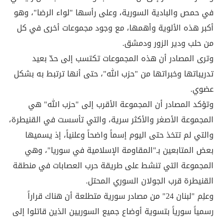
في حمص والبادية السورية، وعلى رأسها "لواء الرضا"، وهو
أكبر هذه الألوية وأهمها، مع وجود مجموعات أخرى في كل
من حلب ودير الزور ودمشق.
وترى المصادر أن هذه المجموعات تكتسب إلى حدّ بعيد
تدريباتها وخبراتها من "حزب الله"، حتى أنها ترتبط به بشكل
عضوي.
وتؤكد المصادر أن المجموعة الأقرب إلى "حزب الله" هي
المجموعة الأصغر والأكثر سرية، والتي تأسست في القنيطرة،
والتي لم تتخذ حتى اليوم إسماً واضحاً وعلنياً، إذ يسميها
بعض المتابعين بـ"المقاومة الإسلامية في سوريا"، وهي
المجموعة التي تنشط على طريقة حرب العصابات في منطقة
القنيطرة قرب الجولان السوري المحتل.
وعلِم "لبنان 24" من مصادر سورية متطلعة أن هناك قراراً
رسمياً سورياً بتسوية أوضاع جميع السوريين الذين قاتلوا إلى