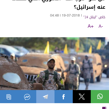
عنه إسرائيل؟
خاص "لبنان 24"
|
19-07-2018
|
04:48
A+
A-