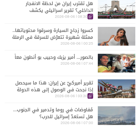
هل تقترب إيران من لحظة الانفجار
الداخلي؟ تقرير اسرائيلي يكشف
الكواليس
08:30 | 2026-08-06
كسروا زجاج السيارة وسرقوا محتوياتها..
ممثلة شهيرة تتعرّض للسرقة في الرملة
البيضاء (فيديو)
00:25 | 2026-08-06
بالصور... أمير يزبك وحبيب بو أنطون معاً
07:44 | 2026-08-06
تقرير أميركيّ عن إيران: هذا ما سيحصل
إذا نجحت في الوصول إلى هذه الدولة
الآسيويّة
03:30 | 2026-08-06
مُفاوضات في روما وتدمير في الجنوب...
هل تستعدّ إسرائيل للحرب؟
07:00 | 2026-08-06