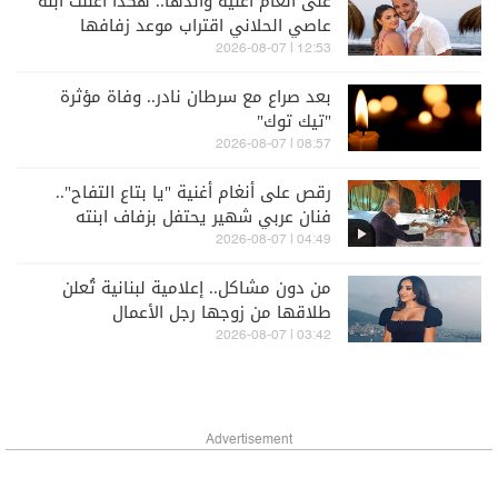
على انغام اغنية والدها.. هكذا أعلنت ابنة
عاصي الحلاني اقتراب موعد زفافها
12:53 | 2026-08-07
بعد صراع مع سرطان نادر.. وفاة مؤثرة
"تيك توك"
08:57 | 2026-08-07
رقص على أنغام أغنية "يا بتاع التفاح"..
فنان عربي شهير يحتفل بزفاف ابنته
(فيديو)
04:49 | 2026-08-07
من دون مشاكل.. إعلامية لبنانية تُعلن
طلاقها من زوجها رجل الأعمال
03:42 | 2026-08-07
Advertisement