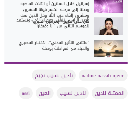
إسرائيل خلال السنتين أو الثلاث الماضية
وصلنا إلى مرحلة انكسر فيها المشروع
ومشروع إلغاء حزب الله وكل الذين معه
نادين الراسي تتغنى بعطاء الأم.. وتستعد
كان على طريق "إسرائيل الكبرى"
للموسم الثاني من "أنا وغيفارا"
"ملتقى التأثير المدني": الاختبار المصيري
والحياد مع المواطنة بوصلة
nadine nassib njeim
نادين نسيب نجيم
الممثلة نادين
نادين نسيب
العين
assi