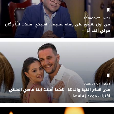
14:01 | 2026-08-07
في أول تعليق على وفاة شقيقه.. هنيدي: فقدت أخًا وكان
حولي ألف أخ
12:53 | 2026-08-07
على انغام اغنية والدها.. هكذا أعلنت ابنة عاصي الحلاني
اقتراب موعد زفافها