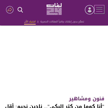
تصفّح بدون إعلانات واقرأ المقالات الحصرية
|
اشترك الآن
Advertisement
فنون ومشاهير
"أنا كوما من كتر البكي"... نادين نجيم: أوّل