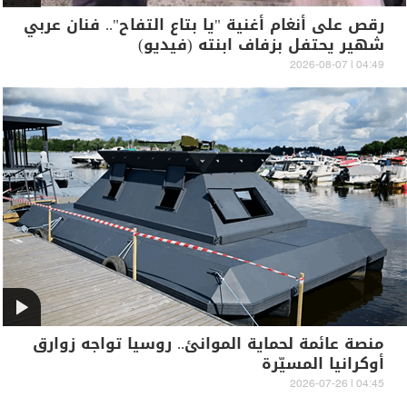
رقص على أنغام أغنية "يا بتاع التفاح".. فنان عربي
شهير يحتفل بزفاف ابنته (فيديو)
04:49 | 2026-08-07
منصة عائمة لحماية الموانئ.. روسيا تواجه زوارق
أوكرانيا المسيّرة
04:45 | 2026-07-26