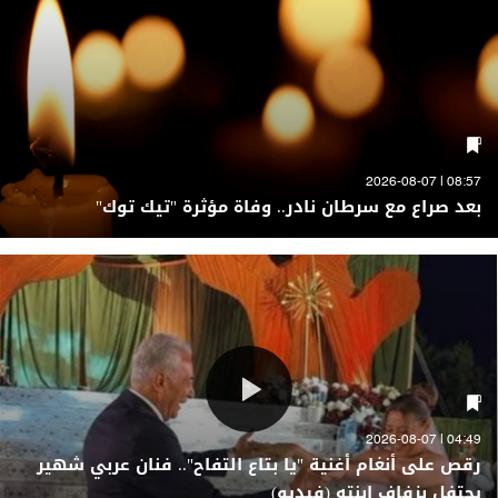
08:57 | 2026-08-07
بعد صراع مع سرطان نادر.. وفاة مؤثرة "تيك توك"
04:49 | 2026-08-07
رقص على أنغام أغنية "يا بتاع التفاح".. فنان عربي شهير
يحتفل بزفاف ابنته (فيديو)