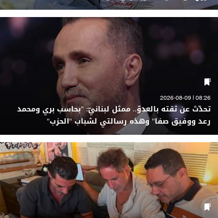
08:26 | 2026-08-09
تحدّث عن ثقته بالعدوّ.. ممثل لبنانيّ: "بحاسب بري ومحمد
رعد ووفيق صفا" وهذه رسالتي لشباب "الحزب"