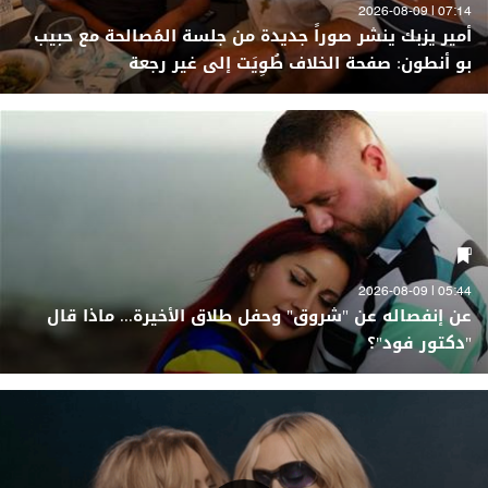
07:14 | 2026-08-09
أمير يزبك ينشر صوراً جديدة من جلسة المُصالحة مع حبيب
بو أنطون: صفحة الخلاف طُوِيَت إلى غير رجعة
05:44 | 2026-08-09
عن إنفصاله عن "شروق" وحفل طلاق الأخيرة... ماذا قال
"دكتور فود"؟