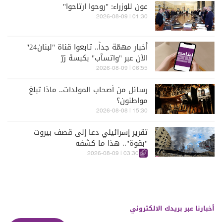
عون للوزراء: "روحوا ارتاحوا"
01:30 | 2026-08-09
أخبار مهمّة جداً.. تابعوا قناة "لبنان24"
الآن عبر "واتسآب" بكبسة زرّ
06:55 | 2026-08-09
رسائل من أصحاب المولدات.. ماذا تبلغ
مواطنون؟
15:30 | 2026-08-08
تقرير إسرائيلي دعا إلى قصف بيروت
"بقوة".. هذا ما كشفه
03:30 | 2026-08-09
أخبارنا عبر بريدك الالكتروني