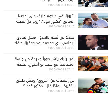
10:00 | 2026-08-09
شروق في هجوم عنيف على زوجها
السابق "دكتور فود": "روح حلّ قضية
المؤبد يلي عليك"
09:45 | 2026-08-09
تحدّث عن ثقته بالعدوّ.. ممثل لبنانيّ:
"بحاسب بري ومحمد رعد ووفيق صفا"
وهذه رسالتي لشباب "الحزب"
08:26 | 2026-08-09
أمير يزبك ينشر صوراً جديدة من جلسة
المُصالحة مع حبيب بو أنطون: صفحة
الخلاف طُوِيَت إلى غير رجعة
07:14 | 2026-08-09
عن إنفصاله عن "شروق" وحفل طلاق
الأخيرة... ماذا قال "دكتور فود"؟
05:44 | 2026-08-09