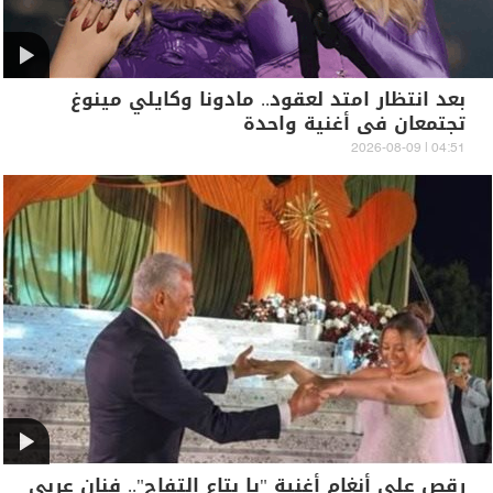
بعد انتظار امتد لعقود.. مادونا وكايلي مينوغ
تجتمعان في أغنية واحدة
04:51 | 2026-08-09
رقص على أنغام أغنية "يا بتاع التفاح".. فنان عربي