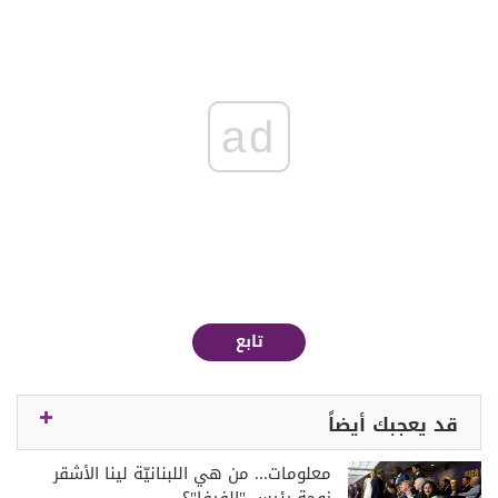
ad
تابع
قد يعجبك أيضاً
معلومات... من هي اللبنانيّة لينا الأشقر
زوجة رئيس "الفيفا"؟