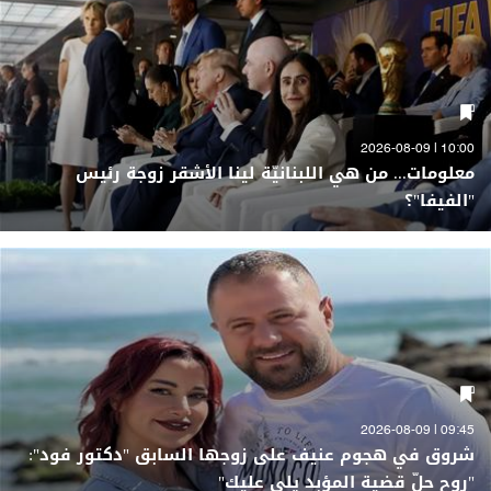
10:00 | 2026-08-09
معلومات... من هي اللبنانيّة لينا الأشقر زوجة رئيس
"الفيفا"؟
09:45 | 2026-08-09
شروق في هجوم عنيف على زوجها السابق "دكتور فود":
"روح حلّ قضية المؤبد يلي عليك"