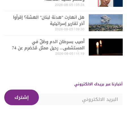
05:24 | 2026-08-05
هل انهارت "هدنة لبنان" الهشة؟ إقرأوا
آخر تقارير إسرائيلية
09:30 | 2026-08-05
أُصيب بسرطان الدم وظلّ في
المستشفى... رحيل ممثل مُخضرم عن 74
عاماً
11:19 | 2026-08-05
أخبارنا عبر بريدك الالكتروني
إشترك