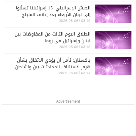
الجيش الإسرائيلي: 15 إسرائيليًا تسلّلوا
إلى لبنان الأربعاء بعد إتلاف السياج
الحدودي في منطقة الغجر قبل إعادتهم
03:19 | 2026-08-06
وتسليمهم للشرطة
انطلاق اليوم الثالث من المفاوضات بين
لبنان وإسرائيل في روما
03:15 | 2026-08-06
باكستان: نأمل أن يؤدي الاتفاق بشأن
هرمز لاستئناف المحادثات بين واشنطن
وطهران
03:14 | 2026-08-06
Advertisement