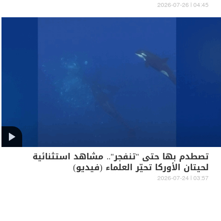
04:45 | 2026-07-26
تصطدم بها حتى "تنفجر".. مشاهد استثنائية
لحيتان الأوركا تحيّر العلماء (فيديو)
03:57 | 2026-07-24