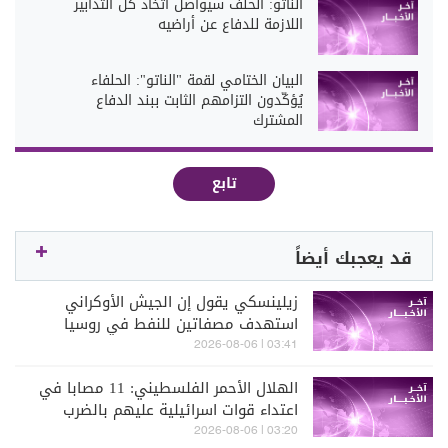
الناتو: الحلف سيواصل اتخاذ كل التدابير
اللازمة للدفاع عن أراضيه
البيان الختامي لقمة "الناتو": الحلفاء
يُؤكّدون التزامهم الثابت ببند الدفاع
المشترك
تابع
قد يعجبك أيضاً
زيلينسكي يقول إن الجيش الأوكراني
استهدف مصفاتين للنفط في روسيا
03:41 | 2026-08-06
الهلال الأحمر الفلسطيني: 11 مصابا في
اعتداء قوات اسرائيلية عليهم بالضرب
خلال العملية العسكرية في مخيم قلنديا
03:20 | 2026-08-06