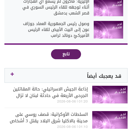
الإليزيه: ماكرون لم يسمع أي انفجارات
أثناء توجهه للقاء الرئيس السوري في
قصر الشعب بدمشق
وصول رئيس الجمهورية العماد جوزاف
عون إلى البيت الأبيض للقاء الرئيس
الأميركيّ دونالد ترامب
تابع
قد يعجبك أيضاً
إذاعة الجيش الاسرائيلي: حالة المقاتلين
الجرحى الأربعة في حادثة لبنان لا تزال
صعب
01:20 | 2026-08-06
السلطات الأوكرانية: قصف روسي على
مدينة بالاكليا شرق البلاد يقتل 3 أشخاص
01:10 | 2026-08-06