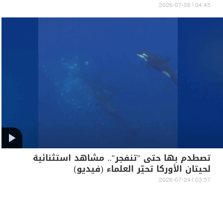
04:45 | 2026-07-26
تصطدم بها حتى "تنفجر".. مشاهد استثنائية
لحيتان الأوركا تحيّر العلماء (فيديو)
03:57 | 2026-07-24