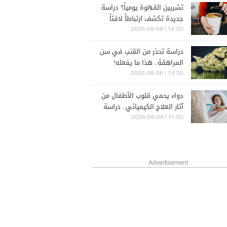
تشربين القهوة يومياً؟ دراسة
جديدة تكشف ارتباطاً لافتاً
بسرطان الثدي
16:00 | 2026-08-08
دراسة تحذر من القنب في سن
المراهقة.. هذا ما يفعله!
14:00 | 2026-08-08
دواء يحمي قلوب الأطفال من
آثار العلاج الكيميائي.. دراسة
تكشف نتائج تمتد لسنوات
11:00 | 2026-08-08
Advertisement