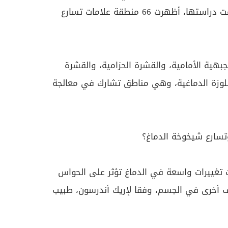
ومن أصل 442 منطقة دماغية تمت دراستها، أظهرت 66 منطقة علامات تسارع
هية الأمامية، والقشرة الحزامية، والقشرة
اللوزة الدماغية، وهي مناطق تشارك في معالجة
وتسارع شيخوخة الدماغ؟
 تغييرات واسعة في الدماغ تؤثر على الحواس
ئف أخرى في الجسم، وفقا لإريك أندرسون، طبيب