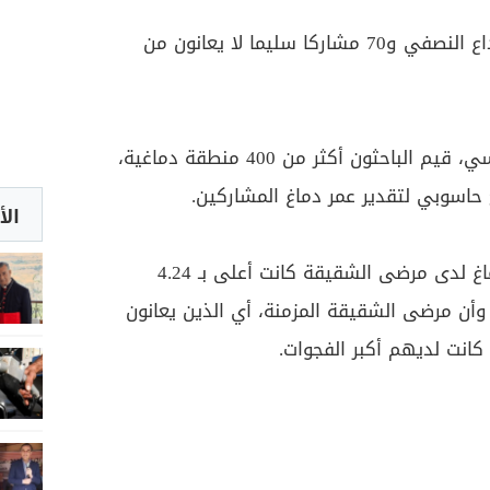
شملت الدراسة 110 مرضى بالصداع النصفي و70 مشاركا سليما لا يعانون من
وباستخدام صور الرنين المغناطيسي، قيم الباحثون أكثر من 400 منطقة دماغية،
ج حاسوبي لتقدير عمر دماغ المشاركين.
الأ
أظهرت النتائج أن فجوة عمر الدماغ لدى مرضى الشقيقة كانت أعلى بـ 4.24
وأن مرضى الشقيقة المزمنة، أي الذين يعانون