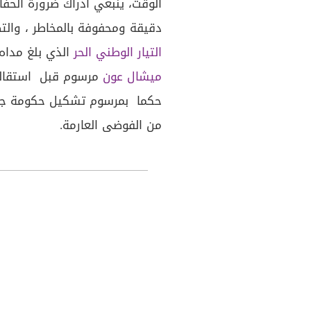
الوقت، ينبغي ادراك ضرورة الح
دقيقة ومحفوفة بالمخاطر ، والت
التيار الوطني الحر
الذي بلغ مداه 
ميشال عون
مرسوم قبل استقالة 
حكما بمرسوم تشكيل حكومة جد
من الفوضى العارمة.