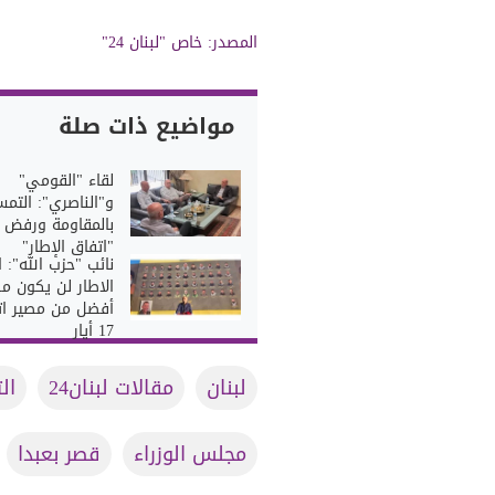
المصدر:
خاص "لبنان 24"
مواضيع ذات صلة
لقاء "القومي"
و"الناصري": التم
بالمقاومة ورفض
"اتفاق الإطار"
نائب "حزب الله": 
الاطار لن يكون م
أفضل من مصير ات
17 أيار
لبنان
مقالات لبنان24
ال
مجلس الوزراء
قصر بعبدا