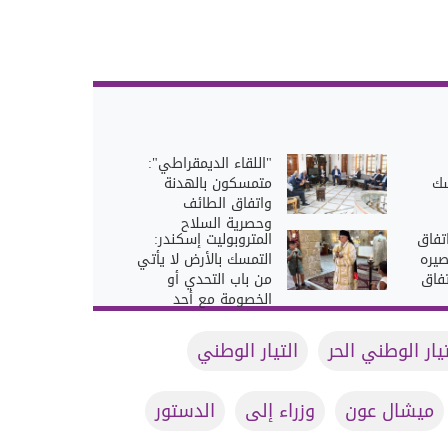
"اللقاء الديمقراطي":
سك
متمسكون بالهدنة
واتفاق الطائف
وحصرية السلاح
اتفاق
المتروبوليت إسكندر:
صيره
التمسك بالأرض لا يأتي
فاق
من باب التحدي أو
الخصومة مع أحد
تيار الوطني الحر
التيار الوطني
ميشال عون
وزراء إلى
الدستور