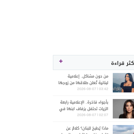
كثر قراءة
من دون مشاكل.. إعلامية
لبنانية تُعلن طلاقها من زوجها
رجل الأعمال
03:42 | 2026-08-07
بأجواء فاخرة.. الإعلامية رابعة
الزيات تحتفل بزفاف ابنها في
البترون (فيديو)
02:07 | 2026-08-07
ماذا يُطبخ للبنان؟ كلامٌ عن