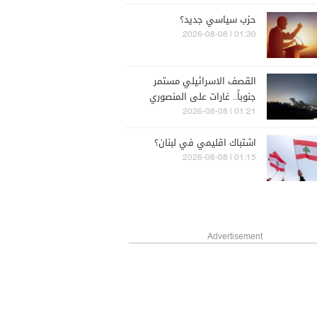
حزب سياسي جديد؟
01:30 | 2026-08-08
القصف الاسرائيلي مستمر
جنوباً.. غارات على المنصوري
وكفررمان
01:21 | 2026-08-08
اشتباك اقليمي في لبنان؟
01:15 | 2026-08-08
Advertisement