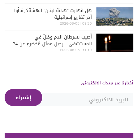
هل انهارت "هدنة لبنان" الهشة؟ إقرأوا
آخر تقارير إسرائيلية
09:30 | 2026-08-05
أُصيب بسرطان الدم وظلّ في
المستشفى... رحيل ممثل مُخضرم عن 74
عاماً
11:19 | 2026-08-05
أخبارنا عبر بريدك الالكتروني
إشترك