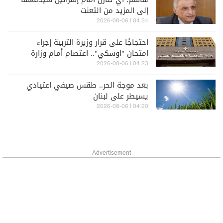
إلى المزيد من التعنت
04:24 | 2026-08-06
احتجاجًا على قرار وزيرة التربية إجراء
امتحان "اوسكي".. اعتصام أمام وزارة
التربية
04:23 | 2026-08-06
بعد موجة الحر.. طقس صيفي اعتيادي
يسيطر على لبنان
04:20 | 2026-08-06
Advertisement