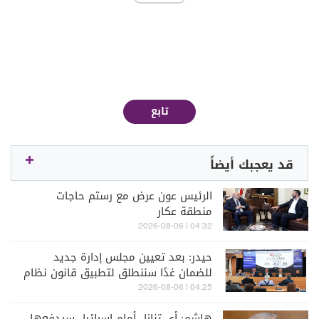
تابع
قد يعجبك أيضاً
الرئيس عون عرض مع رستم حاجات
منطقة عكار
04:32 | 2026-08-06
حيدر: بعد تعيين مجلس إدارة جديد
للضمان غدًا سننطلق لتطبيق قانون نظام
التقاعد
04:25 | 2026-08-06
هاشم: أي تنازل أمام إسرائيل سيدفعها