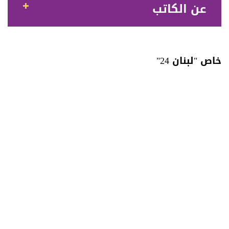
عن الكاتب
خاص "لبنان 24"