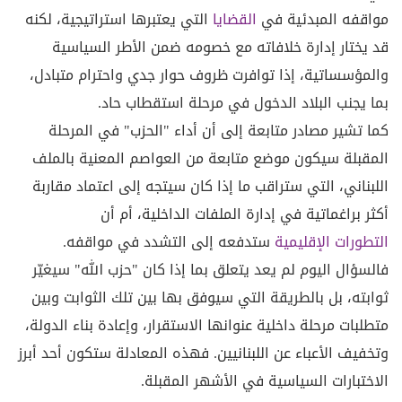
مواقفه المبدئية في
القضايا
التي يعتبرها استراتيجية، لكنه
قد يختار إدارة خلافاته مع خصومه ضمن الأطر السياسية
والمؤسساتية، إذا توافرت ظروف حوار جدي واحترام متبادل،
بما يجنب البلاد الدخول في مرحلة استقطاب حاد.
كما تشير مصادر متابعة إلى أن أداء "الحزب" في المرحلة
المقبلة سيكون موضع متابعة من العواصم المعنية بالملف
اللبناني، التي ستراقب ما إذا كان سيتجه إلى اعتماد مقاربة
أكثر براغماتية في إدارة الملفات الداخلية، أم أن
التطورات الإقليمية
ستدفعه إلى التشدد في مواقفه.
فالسؤال اليوم لم يعد يتعلق بما إذا كان "حزب الله" سيغيّر
ثوابته، بل بالطريقة التي سيوفق بها بين تلك الثوابت وبين
متطلبات مرحلة داخلية عنوانها الاستقرار، وإعادة بناء الدولة،
وتخفيف الأعباء عن اللبنانيين. فهذه المعادلة ستكون أحد أبرز
الاختبارات السياسية في الأشهر المقبلة.