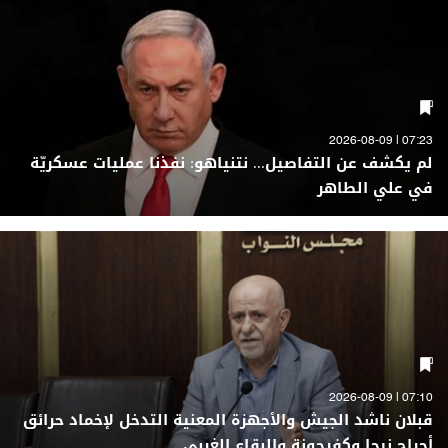
07:23 | 2026-08-09
لم يكشف عن التفاصيل... نتنياهو: نفذنا عمليات عسكريّة
في علي الطاهر
07:10 | 2026-08-09
قبلان ناشد الجيش والأجهزة المعنية التدخل لإخماد حرائق
أحراج نيحا وكفرحونة والبقاع الغربي