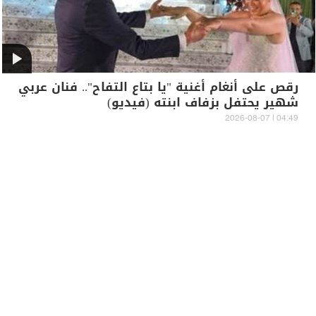
رقص على أنغام أغنية "يا بتاع التفاح".. فنان عربي
شهير يحتفل بزفاف ابنته (فيديو)
04:49 | 2026-08-07