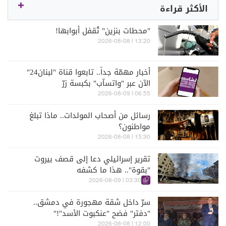
الأكثر قراءة
"محطات بنزين" تُقفل أبوابها!
13:20 | 2026-08-08
أخبار مهمّة جداً.. تابعوا قناة "لبنان24"
الآن عبر "واتسآب" بكبسة زرّ
06:55 | 2026-08-09
رسائل من أصحاب المولدات.. ماذا تبلغ
مواطنون؟
15:30 | 2026-08-08
تقرير إسرائيلي دعا إلى قصف بيروت
"بقوة".. هذا ما كشفه
03:30 | 2026-08-09
سرّ داخل شقة مهجورة في دمشق..
"دفتر" فضح "عنكبوت الأسد"!"
12:00 | 2026-08-08