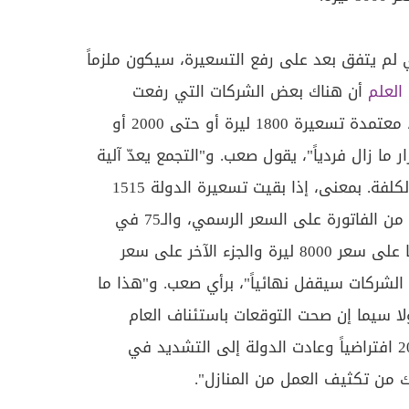
ي لم يتفق بعد على رفع التسعيرة، سيكون ملزماً
العلم
أن هناك بعض الشركات التي رفعت
أسعارها بما يقارب 20 في المئة، معتمدة تسعيرة 1800 ليرة أو حتى 2000 أو
لقرار ما زال فردياً"، يقول صعب. و"التجمع يعدّ آلية
جديدة للتسعير مقسمة بحسب الكلفة. بمعنى، إذا بقيت تسعيرة الدولة 1515
سوف يتم احتساب 25 في المئة من الفاتورة على السعر الرسمي، والـ75 في
المئة الباقية سيحتسب جزء منها على سعر 8000 ليرة والجزء الآخر على سعر
 الشركات سيقفل نهائياً"، برأي صعب. و"هذا ما
ا سيما إن صحت التوقعات باستئناف العام
الدراسي بعد 9 كانون الثاني 2022 افتراضياً وعادت الدولة إلى التشديد في
ك من تكثيف العمل من المنازل".