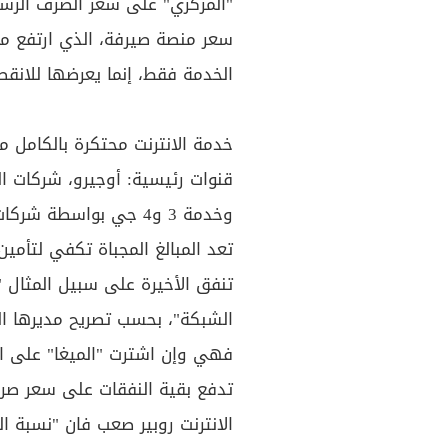
"المركزي" على سعر الصرف الرس
الخدمة فقط، إنما يعرضها للانقط
خدمة الانترنت محتكرة بالكامل 
قنوات رئيسية: أوجيرو، شركات ال
وخدمة 3 و4 جي بواسطة
تعد المبالغ المجباة تكفي لتأمين
تنفق الأخيرة على سبيل المثال "م
الشبكة"، بحسب تصريح مديرها العا
تدفع بقية النفقات على سعر ص
الانترنت روبير صعب فان "نسبة ا