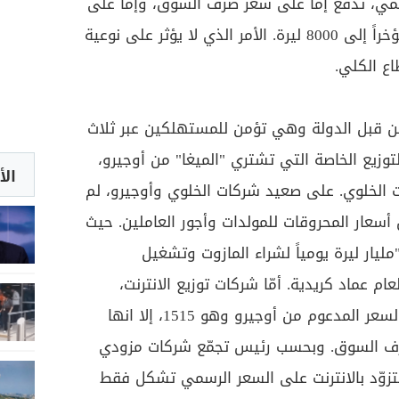
مي، تدفع إما على سعر صرف السوق، وإما على
سعر منصة صيرفة، الذي ارتفع مؤخراً إلى 8000 ليرة. الأمر الذي لا يؤثر على نوعية
اع الكلي.
من قبل الدولة وهي تؤمن للمستهلكين عبر ثلاث
توزيع الخاصة التي تشتري "الميغا" من أوجيرو،
الأ
 شركات الخلوي. على صعيد شركات الخلوي وأوجيرو، لم
 أسعار المحروقات للمولدات وأجور العاملين. حيث
ليار ليرة يومياً لشراء المازوت وتشغيل
م عماد كريدية. أمّا شركات توزيع الانترنت،
فهي وإن اشترت "الميغا" على السعر المدعوم من أوجيرو وهو 1515، إلا انها
رف السوق. وبحسب رئيس تجمّع شركات مزودي
لتزوّد بالانترنت على السعر الرسمي تشكل فقط