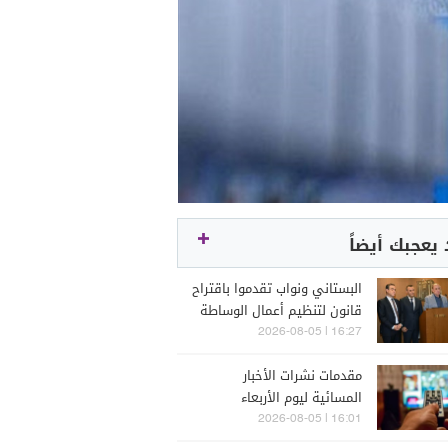
يعجبك أيضاً
البستاني ونواب تقدموا باقتراح
قانون لتنظيم أعمال الوساطة
والتمثيل في مجال التأمين
16:27 | 2026-08-05
مقدمات نشرات الأخبار
المسائية ليوم الأربعاء
5/8/2026
16:01 | 2026-08-05