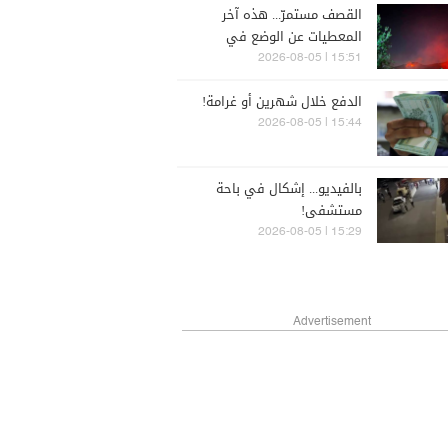
القصف مستمرّ... هذه آخر
المعطيات عن الوضع في
الجنوب (فيديو)
15:51 | 2026-08-05
الدفع خلال شهرين أو غرامة!
15:44 | 2026-08-05
بالفيديو... إشكال في باحة
مستشفى!
15:29 | 2026-08-05
Advertisement