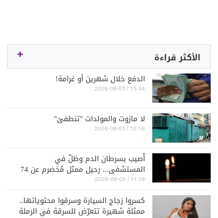
الأكثر قراءة
الدفع خلال شهرين أو غرامة!
15:44 | 2026-08-05
لا مازوت والمولدات "تنطفئ"
10:16 | 2026-08-05
أُصيب بسرطان الدم وظلّ في
المستشفى... رحيل ممثل مُخضرم عن 74
عاماً
11:19 | 2026-08-05
كسروا زجاج السيارة وسرقوا محتوياتها..
ممثلة شهيرة تتعرّض للسرقة في الرملة