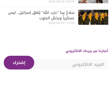
البيضاء (فيديو)
00:25 | 2026-08-06
سلاحٌ بيدّ "حزب الله" يُقلق إسرائيل.. ليس
عسكرياً ويخصّ الجنوب
15:00 | 2026-08-05
أخبارنا عبر بريدك الالكتروني
إشترك