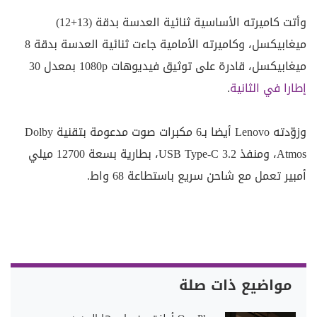
وأتت كاميرته الأساسية ثنائية العدسة بدقة (13+12)
ميغابيكسل، وكاميرته الأمامية جاءت ثنائية العدسة بدقة 8
ميغابيكسل، قادرة على توثيق فيديوهات 1080p بمعدل 30
إطارا في الثانية
.
وزوّدته Lenovo أيضا بـ6 مكبرات صوت مدعومة بتقنية Dolby
Atmos، ومنفذ USB Type-C 3.2، بطارية بسعة 12700 ميلي
أمبير تعمل مع شاحن سريع باستطاعة 68 واط.
مواضيع ذات صلة