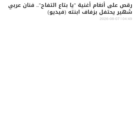
رقص على أنغام أغنية "يا بتاع التفاح".. فنان عربي
شهير يحتفل بزفاف ابنته (فيديو)
04:49 | 2026-08-07