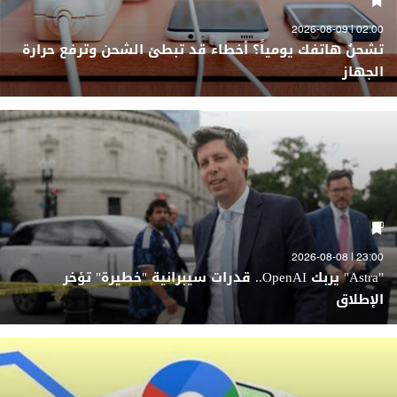
02:00 | 2026-08-09
تشحنُ هاتفك يومياً؟ أخطاء قد تبطئ الشحن وترفع حرارة
الجهاز
23:00 | 2026-08-08
"Astra" يربك OpenAI.. قدرات سيبرانية "خطيرة" تؤخر
الإطلاق