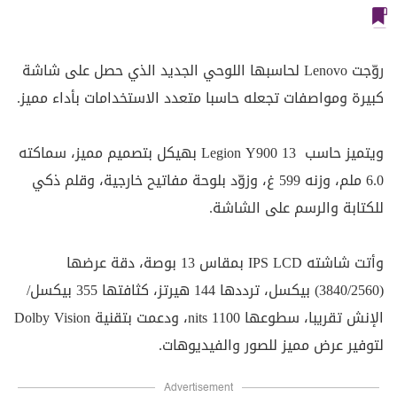
روّجت Lenovo لحاسبها اللوحي الجديد الذي حصل على شاشة
كبيرة ومواصفات تجعله حاسبا متعدد الاستخدامات بأداء مميز.
ويتميز حاسب Legion Y900 13 بهيكل بتصميم مميز، سماكته
6.0 ملم، وزنه 599 غ، وزوّد بلوحة مفاتيح خارجية، وقلم ذكي
للكتابة والرسم على الشاشة.
وأتت شاشته IPS LCD بمقاس 13 بوصة، دقة عرضها
(3840/2560) بيكسل، ترددها 144 هيرتز، كثافتها 355 بيكسل/
الإنش تقريبا، سطوعها 1100 nits، ودعمت بتقنية Dolby Vision
لتوفير عرض مميز للصور والفيديوهات.
Advertisement