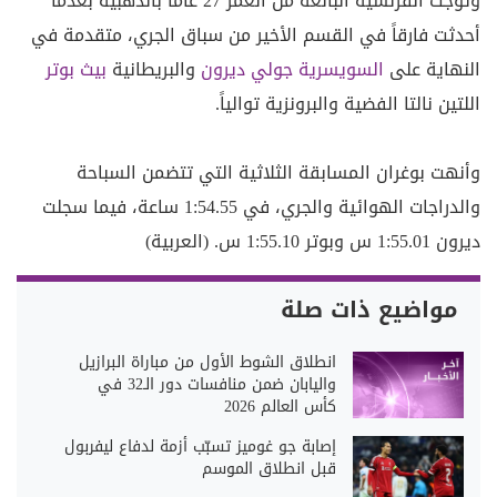
وتوجت الفرنسية البالغة من العمر 27 عاماً بالذهبية بعدما
أحدثت فارقاً في القسم الأخير من سباق الجري، متقدمة في
النهاية على
السويسرية
جولي ديرون
والبريطانية
بيث بوتر
اللتين نالتا الفضية والبرونزية توالياً.
وأنهت بوغران المسابقة الثلاثية التي تتضمن السباحة
والدراجات الهوائية والجري، في 1:54.55 ساعة، فيما سجلت
ديرون 1:55.01 س وبوتر 1:55.10 س. (العربية)
مواضيع ذات صلة
انطلاق الشوط الأول من مباراة البرازيل
واليابان ضمن منافسات دور الـ32 في
كأس العالم 2026
إصابة جو غوميز تسبّب أزمة لدفاع ليفربول
قبل انطلاق الموسم