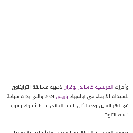
وأحرزت
الفرنسية
كاساندر بوغران
ذهبية مسابقة الترايثلون
للسيدات الأربعاء في أولمبياد
باريس
2024 والتي بدأت سباحة
في نهر السين بعدما كان الممر المائي محط شكوك بسبب
نسبة التلوث.