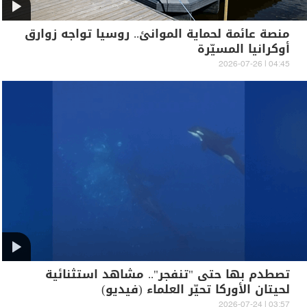
منصة عائمة لحماية الموانئ.. روسيا تواجه زوارق
أوكرانيا المسيّرة
04:45 | 2026-07-26
تصطدم بها حتى "تنفجر".. مشاهد استثنائية
لحيتان الأوركا تحيّر العلماء (فيديو)
03:57 | 2026-07-24