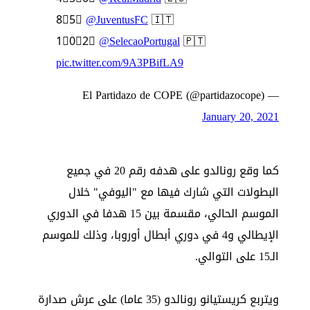
8⃣5⃣
@JuventusFC
🇮🇹
1⃣0⃣2⃣
@SelecaoPortugal
🇵🇹
pic.twitter.com/9A3PBifLA9
— El Partidazo de COPE (@partidazocope)
January 20, 2021
كما وقع رونالدو على هدفه رقم 20 في جميع
البطولات التي شارك فيها مع "اليوفي" خلال
الموسم الحالي، مقسمة بين 15 هدفا في الدوري
الإيطالي و4 في دوري أبطال أوروبا، وذلك للموسم
الـ15 على التوالي.
ويتربع كريستيانو رونالدو (35 عاما) على عرش صدارة