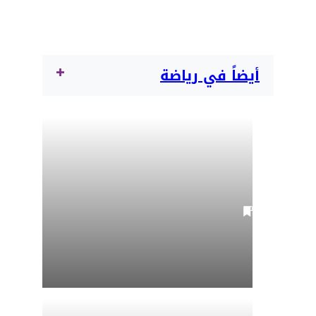
أيضاً في رياضة
16:00 | 2026-08-06
بعد سنوات المجد في ليفربول...
محمد صلاح يخوض مغامرة تركية
جديدة