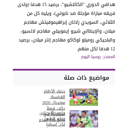
هدافي الدوري "الكالتشيو"، برصيد 15 هدفا (ولدى
فريقه مباراة مؤجلة ضد نابولي)، ويليه كل من
الثلاثي، السويدي زلاتان إبراهيموفيتش مهاجم
ميلان، والإيطالي شيرو إيموبيلي مهاجم لاتسيو،
والبلجيكي روميلو لوكاكو مهاجم إنتر ميلان، برصيد
12 هدفا لكل منهم.
المصدر: روسيا اليوم
مواضيع ذات صلة
حصاد الأرقام
القياسية:
مونديال 2026
يكتب فصلاً
حارس الارجنتين
استثنائياً في
حطم الرقم..
تاريخ كرة القدم
لكن إسبانيا