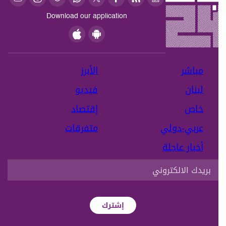
Download our application
مباشر
الأبرز
لبنان
فيديو
خاص
إقتصاد
عربي-دولي
متفرقات
أخبار عاجلة