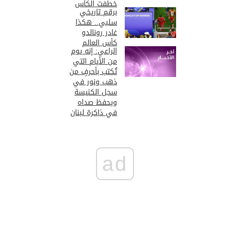
خطفت الكأس
برقم تاريخي
سلبي.. هكذا
غادر رونالدو
كأس العالم
الراعي: إنه يوم
من الأيام التي
تُكتب بأحرفٍ من
ذهب ونور في
سجل الكنيسة
ويحفظ صداه
في ذاكرة لبنان
ad