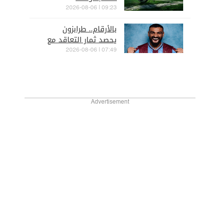
09:23 | 2026-08-06
بالأرقام.. طرابزون
يحصد ثمار التعاقد مع
صلاح
07:49 | 2026-08-06
Advertisement