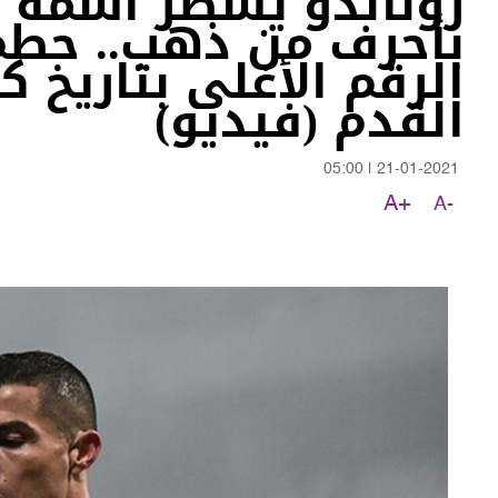
رونالدو يسطر اسمه
بأحرف من ذهب.. حطم
الرقم الأغلى بتاريخ كر
القدم (فيديو)
05:00
|
21-01-2021
A+
A-