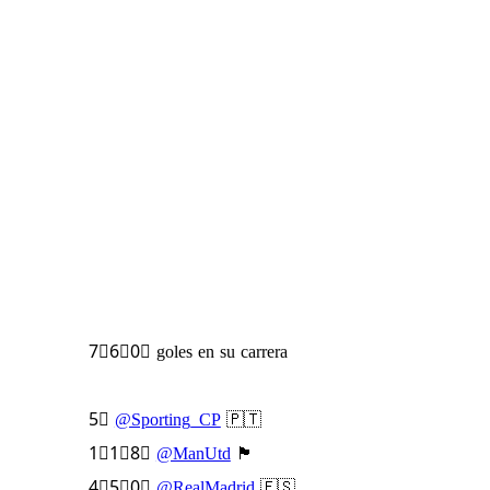
7⃣6⃣0⃣ goles en su carrera
5⃣
@Sporting_CP
🇵🇹
1⃣1⃣8⃣
@ManUtd
🏴󠁧󠁢󠁥󠁮󠁧󠁿
4⃣5⃣0⃣
@RealMadrid
🇪🇸