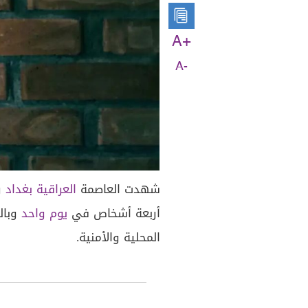
A+
A-
شهدت العاصمة
العراقية
بغداد
وم
أربعة أشخاص في
يوم واحد
وبالط
المحلية والأمنية.