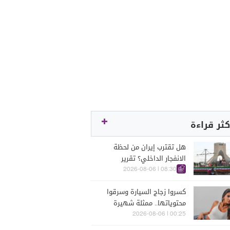
كثر قراءة
هل تقترب إيران من لحظة
الانفجار الداخلي؟ تقرير
اسرائيلي يكشف الكواليس
08:30 | 2026-08-06
كسروا زجاج السيارة وسرقوا
محتوياتها.. ممثلة شهيرة
تتعرّض للسرقة في الرملة
00:25 | 2026-08-06
البيضاء (فيديو)