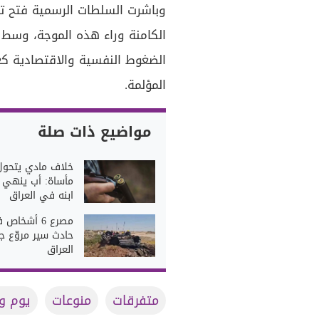
وباشرت السلطات الرسمية فتح ت
الكامنة وراء هذه الموجة، وسط م
الضغوط النفسية والاقتصادية كع
المؤلمة.
مواضيع ذات صلة
خلاف مادي يتحول
مأساة: أب ينهي ح
ابنه في العراق
مصرع 6 أشخاص
حادث سير مروّع ج
العراق
متفرقات
منوعات
يوم و