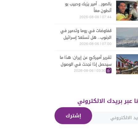
بالصور... أمير يزبك وحبيب بو
أنطون معاً
07:44 | 2026-08-06
مُفاوضات في روما وتدمير في
الجنوب... هل تستعدّ إسرائيل
للحرب؟
07:00 | 2026-08-06
تقرير أميركيّ عن إيران: هذا ما
سيحصل إذا نجحت في الوصول
إلى هذه الدولة الآسيويّة
03:30 | 2026-08-06
نا عبر بريدك الالكتروني
إشترك