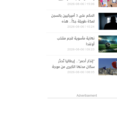
(فيديو)
15:06 | 2026-08-06
الحكم على 3 أميركيين بالسجن
لمدّة طويلة جدّاً... هذه
تهمتهم
10:24 | 2026-08-06
نهاية مأسوية لنجم منتخب
أوغندا
09:23 | 2026-08-06
"إنذار أحمر"... إيطاليا تُحذّر
سكان مدنها الكبرى من موجة
الحرّ
08:05 | 2026-08-06
Advertisement