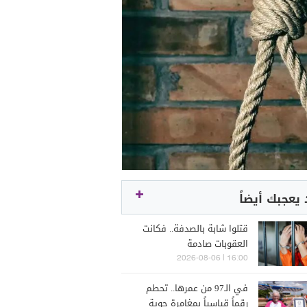
يعجبك أيضاً
قتلوا شابة بالصدفة.. فكانت
العقوبات صادمة
16:00 | 2026-08-06
في الـ97 من عمرها.. تحطم
رقماً قياسياً بمغامرة جوية