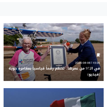
15:06 | 2026-08-06
في الـ97 من عمرها.. تحطم رقماً قياسياً بمغامرة جوية
(فيديو)