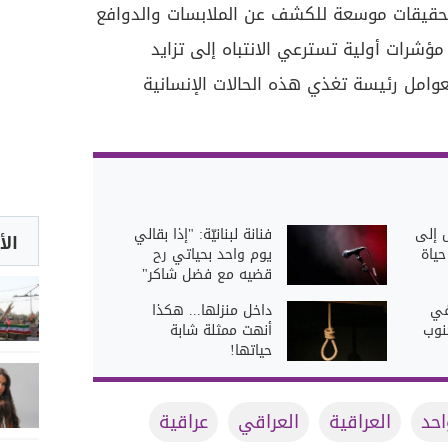
حقيقات موسعة للكشف عن الملابسات والدوافع
ؤشرات أولية تسترعي الانتباه إلى تزايد
وامل رئيسة تغذي هذه الحالات الإنسانية
 إلى
فنانة لبنانيّة: "إذا بقالي
الأ
ياة
يوم واحد بحياتي رح
قضيه مع فضل شاكر"
 في
داخل منزلها... هكذا
نوب
أنهت ممثلة شابة
حياتها!
احد
العراقية
العراقي
عراقية