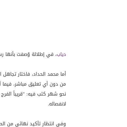
دياب
، في إطلالة وُصفت بأنها رسا
أما محمد الحداد، فاختار تجاهل ا
من دون أي تعليق مباشر، فيما أع
نحو شهر كتب فيه: "قريباً الفرج بإ
لانفصاله.
وفي انتظار تأكيد نهائي من الط