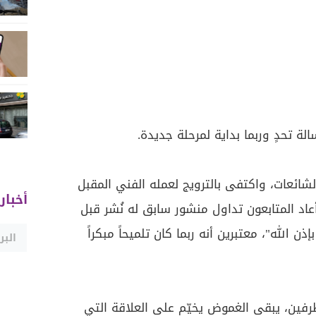
لة تحدٍ وربما بداية لمرحلة جديدة.
لشائعات، واكتفى بالترويج لعمله الفني المقبل
أخبار
اد المتابعون تداول منشور سابق له نُشر قبل
ذن الله"، معتبرين أنه ربما كان تلميحاً مبكراً
رفين، يبقى الغموض يخيّم على العلاقة التي