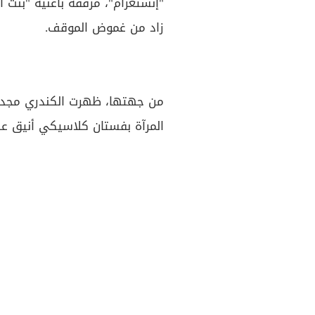
"إنستغرام"، مرفقة بأغنية "بنت أبو
زاد من غموض الموقف.
من جهتها، ظهرت الكندري مجددً
المرآة بفستان كلاسيكي أنيق عل