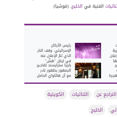
نائيات
الفنية في
الخليج
. (فوشيا)
رئيس الأركان
ية
الإسرائيلي: وقف النار
علان
الذي تمّ الإعلان عنه
ها
في لبنان "هشّ"
ئ
باربرا سترايسند تفاجئ
الجمهور بظهور نادر
لهجرة
مع آن هاثاواي الحامل
التراجع عن
الثنائيات
الكويتية
ائي
الخليج