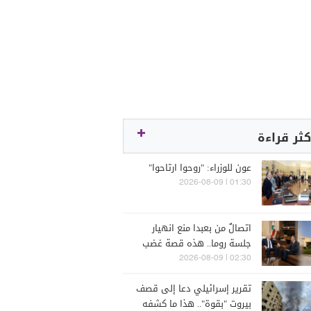
كثر قراءة
عون للوزراء: "روحوا ارتاحوا"
01:30 | 2026-08-09
اتصالٌ من بعبدا منع انهيار
جلسة روما.. هذه قصة غضب
سيمون كرم
02:30 | 2026-08-09
تقرير إسرائيلي دعا إلى قصف
بيروت "بقوة".. هذا ما كشفه