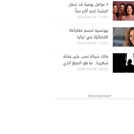
4 عوامل يومية قد تجعل
البشرة تبدو أكبر سناً
14:00 | 2026-08-09
بيونسيه تحسم معاركها
القضائيّة في تركيا
10:00 | 2026-08-09
مالك شركة نصب على فنانة
شهيرة... ما هو المبلغ الذي
أخذه منها؟
08:00 | 2026-08-09
Advertisement