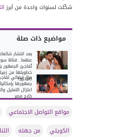
شكّلت لسنوات واحدة من أبرز
الث
مواضيع ذات صلة
بعد انتشار شائعات
عنهما.. فنانة سور
تُفاجئ الجمهور بإ
خطوبتها من زميل
منة فضالي تفاج
(فيديو)
جمهورها بإمكانية
اعتزال التمثيل وا
خارج مصر
مواقع التواصل الاجتماعي
الكويتي
من جهته
الثن