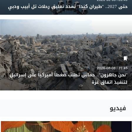
23:49 | 2026-08-08
حتى 2027.. "طيران كندا" تمدد تعليق رحلات تل أبيب ودبي
23:45 | 2026-08-08
"نحن جاهزون".. حماس تطلب ضغطاً أميركياً على إسرائيل
لتنفيذ اتفاق غزة
فيديو