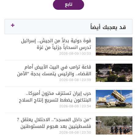
تابع
قد يعجبك أيضاً
قوة دولية بدلاً من الجيش.. إسرائيل
تدرس انسحاباً جزئياً من غزة
00:03 | 2026-08-09
قاعة ترامب في البيت الأبيض أمام
القضاء.. والرئيس يتمسك بحجة "الأمن
القومي"
23:59 | 2026-08-08
حرب إيران تستنزف مخزون أميركا..
البنتاغون يضغط لتسريع إنتاج السلاح
23:54 | 2026-08-08
"من داخل المسجد".. الاحتلال يعتقل 7
فلسطينيين بعد هجوم للمستوطنين
23:50 | 2026-08-08