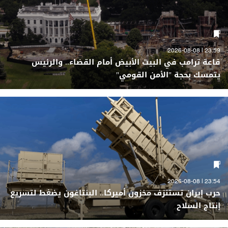
23:59 | 2026-08-08
قاعة ترامب في البيت الأبيض أمام القضاء.. والرئيس
يتمسك بحجة "الأمن القومي"
23:54 | 2026-08-08
حرب إيران تستنزف مخزون أميركا.. البنتاغون يضغط لتسريع
إنتاج السلاح