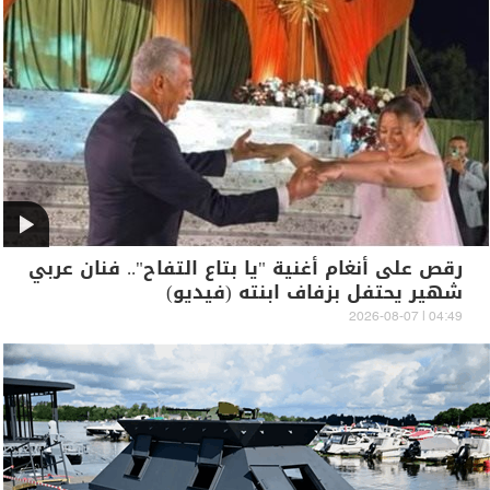
رقص على أنغام أغنية "يا بتاع التفاح".. فنان عربي
شهير يحتفل بزفاف ابنته (فيديو)
04:49 | 2026-08-07