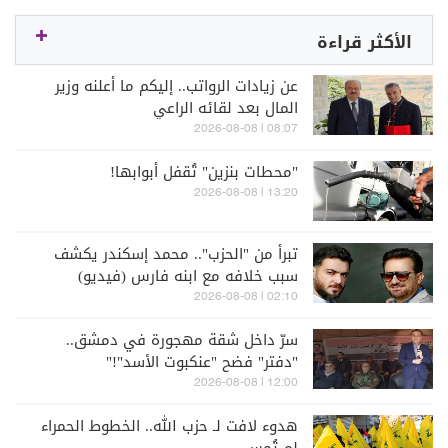
الأكثر قراءة
عن زيادات الرواتب.. إليكم ما أعلنه وزير
المال بعد لقائه الراعي
08:07 | 2026-08-08
"محطات بنزين" تُقفل أبوابها!
13:20 | 2026-08-08
تبرأ من "الحزب".. محمد إسكندر يكشف
سبب خلافه مع ابنه فارس (فيديو)
02:10 | 2026-08-08
سرّ داخل شقة مهجورة في دمشق..
"دفتر" فضح "عنكبوت الأسد"!"
12:00 | 2026-08-08
هدوء لافت لـ حزب الله.. الخطوط الحمراء