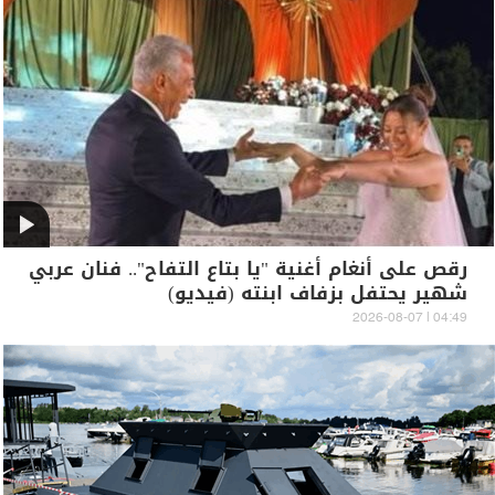
رقص على أنغام أغنية "يا بتاع التفاح".. فنان عربي
شهير يحتفل بزفاف ابنته (فيديو)
04:49 | 2026-08-07