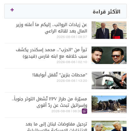
الأكثر قراءة
عن زيادات الرواتب.. إليكم ما أعلنه وزير
المال بعد لقائه الراعي
08:07 | 2026-08-08
تبرأ من "الحزب".. محمد إسكندر يكشف
سبب خلافه مع ابنه فارس (فيديو)
02:10 | 2026-08-08
"محطات بنزين" تُقفل أبوابها!
13:20 | 2026-08-08
مسيّرة من طراز FPV تُشعل التوتر جنوباً..
وإسرائيل تبحث عن ردّ أقوى
06:30 | 2026-08-08
ترحيل مفاوضات لبنان إلى ما بعد
الانتخابات الاميركية والاسرائيلية