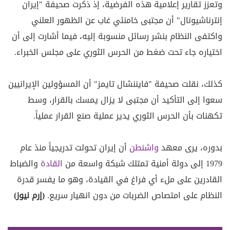
وتعزز تقارير إعلامية هذه الفرضية، إذ ذكرت صحيفة "إيران
إنترناشيونال" أن مجتبى خامنئي غاب عن الظهور العلني
واكتفى النظام بنشر رسائل منسوبة إليه، فيما أشارت إلى أن
اختياره جاء تحت ضغط من الحرس الثوري على مجلس الخبراء.
كذلك، نقلت صحيفة "فايننشال تايمز" أن المسؤولين الإيرانيين
سعوا إلى التأكيد أن مجتبى لا يزال يمسك بالقرار، وسط
تكهنات بأن الحرس الثوري يدير عملية صنع القرار عملياً.
بدوره، يرى معهد
واشنطن
أن إيران تحولت تدريجياً منذ عام
1979 إلى دولة أمنية تمتلك شبكة واسعة من
القادة
والضباط
القادرين على ملء أي فراغ في القيادة، وهو ما يفسر قدرة
النظام على امتصاص الضربات من دون انهيار سريع.
(إرم نيوز)