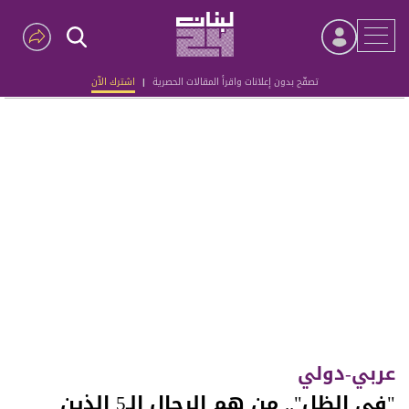
تصفّح بدون إعلانات واقرأ المقالات الحصرية
|
اشترك الآن
Advertisement
عربي-دولي
"في الظل".. من هم الرجال الـ5 الذين