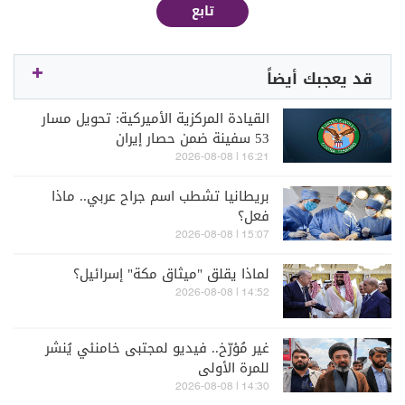
تابع
قد يعجبك أيضاً
القيادة المركزية الأميركية: تحويل مسار
53 سفينة ضمن حصار إيران
16:21 | 2026-08-08
بريطانيا تشطب اسم جراح عربي.. ماذا
فعل؟
15:07 | 2026-08-08
لماذا يقلق "ميثاق مكة" إسرائيل؟
14:52 | 2026-08-08
غير مُؤرّخ.. فيديو لمجتبى خامنئي يُنشر
للمرة الأولى
14:30 | 2026-08-08