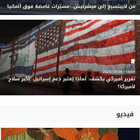
من لايبتسيغ إلى ميشرنيش.. مسيّرات غامضة فوق ألمانيا
14:04 | 2026-08-08
تقرير أميركي يكشف: لماذا يُعتبر دعم إسرائيل "أكبر سلاح"
لأميركا؟
فيديو