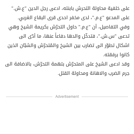
على خلفية محاولة التحرش بابنته، ادعى رجل الدين "ع.ش."
على المدعو "ع.م."، لدى مخفر احدى قرى البقاع الغربي.
وفي التفاصيل، أن "ع.م." حاول التحرّش بكريمة الشيخ وهي
تدعى "س.ش."، فتدخّل والدها دفاعاً عنها، ما أدّى الى
اشكال تطوّر الى تضارب بين الشيخ والمُتحرّش والشبّان الذين
كانوا برفقته.
وقد ادعى الشيخ على المتحرّش بتهمة التحرّش، بالاضافة الى
جرم الضرب والاهانة ومحاولة القتل.
Advertisement