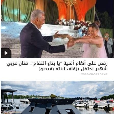
رقص على أنغام أغنية "يا بتاع التفاح".. فنان عربي
شهير يحتفل بزفاف ابنته (فيديو)
04:49 | 2026-08-07