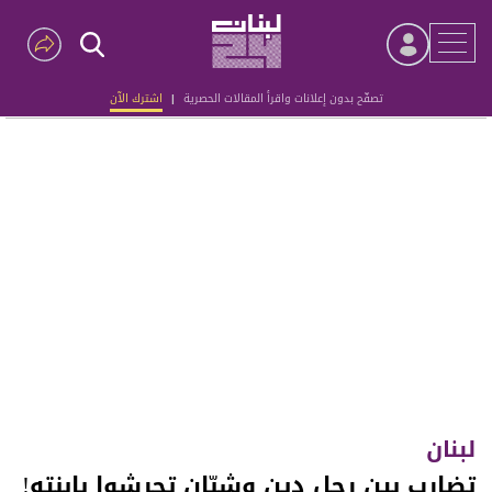
تصفّح بدون إعلانات واقرأ المقالات الحصرية
|
اشترك الآن
Advertisement
لبنان
تضارب بين رجل دين وشبّان تحرشوا بابنته!