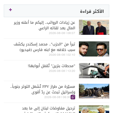
الأكثر قراءة
عن زيادات الرواتب.. إليكم ما أعلنه وزير
المال بعد لقائه الراعي
08:07 | 2026-08-08
تبرأ من "الحزب".. محمد إسكندر يكشف
سبب خلافه مع ابنه فارس (فيديو)
02:10 | 2026-08-08
"محطات بنزين" تُقفل أبوابها!
13:20 | 2026-08-08
مسيّرة من طراز FPV تُشعل التوتر جنوباً..
وإسرائيل تبحث عن ردّ أقوى
06:30 | 2026-08-08
ترحيل مفاوضات لبنان إلى ما بعد