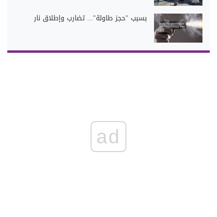
بسبب "حجز طاولة"... تضارب وإطلاق نار
ad