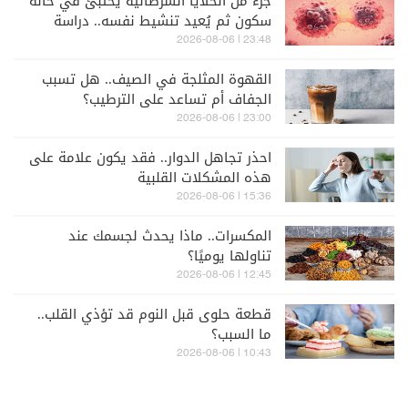
جزء من الخلايا السرطانية يختبئ في حالة
سكون ثم يُعيد تنشيط نفسه.. دراسة
تكشف
23:48 | 2026-08-06
القهوة المثلجة في الصيف.. هل تسبب
الجفاف أم تساعد على الترطيب؟
23:00 | 2026-08-06
احذر تجاهل الدوار.. فقد يكون علامة على
هذه المشكلات القلبية
15:36 | 2026-08-06
المكسرات.. ماذا يحدث لجسمك عند
تناولها يوميًا؟
12:45 | 2026-08-06
قطعة حلوى قبل النوم قد تؤذي القلب..
ما السبب؟
10:43 | 2026-08-06