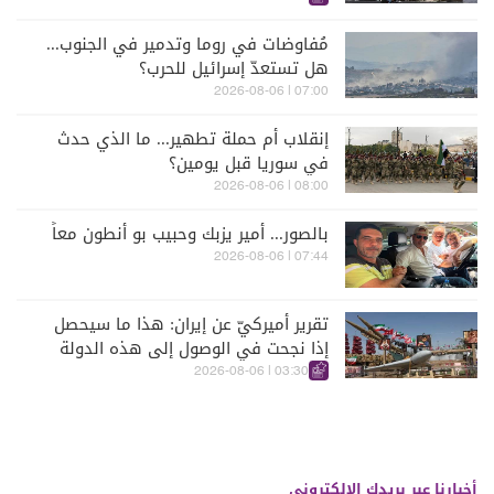
مُفاوضات في روما وتدمير في الجنوب...
هل تستعدّ إسرائيل للحرب؟
07:00 | 2026-08-06
إنقلاب أم حملة تطهير... ما الذي حدث
في سوريا قبل يومين؟
08:00 | 2026-08-06
بالصور... أمير يزبك وحبيب بو أنطون معاً
07:44 | 2026-08-06
تقرير أميركيّ عن إيران: هذا ما سيحصل
إذا نجحت في الوصول إلى هذه الدولة
الآسيويّة
03:30 | 2026-08-06
أخبارنا عبر بريدك الالكتروني