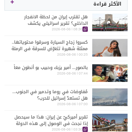
الأكثر قراءة
هل تقترب إيران من لحظة الانفجار
الداخلي؟ تقرير اسرائيلي يكشف
الكواليس
08:30 | 2026-08-06
كسروا زجاج السيارة وسرقوا محتوياتها..
ممثلة شهيرة تتعرّض للسرقة في الرملة
البيضاء (فيديو)
00:25 | 2026-08-06
بالصور... أمير يزبك وحبيب بو أنطون معاً
07:44 | 2026-08-06
مُفاوضات في روما وتدمير في الجنوب...
هل تستعدّ إسرائيل للحرب؟
07:00 | 2026-08-06
تقرير أميركيّ عن إيران: هذا ما سيحصل
إذا نجحت في الوصول إلى هذه الدولة
الآسيويّة
03:30 | 2026-08-06