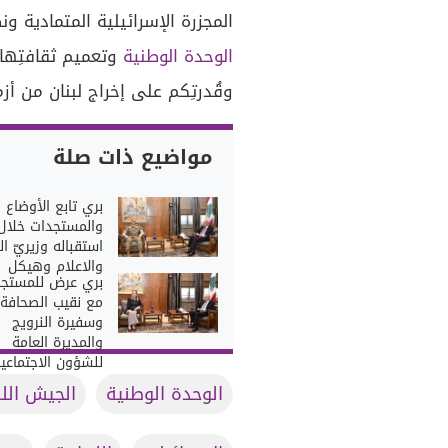
المجزرة الإسرائيلية المتمادية ونض
الوحدة الوطنية
وتعميم ثقافتِها و
وقُدرتِكم على إخراج لبنان من أزمات
مواضيع ذات صلة
بري تابع الأوضاع ا
والمستجدات خلال
استقباله وزيريّ ا
والاعلام وهيكل
بري عرض للمستجد
مع نقيب الصحافة
وسفيرة النرويج
والمديرة العامة
للشؤون الاجتماعي
الوحدة الوطنية
الجيش اللب