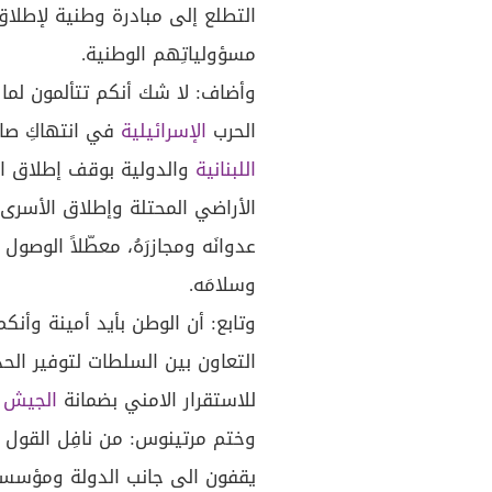
التطلع إلى مبادرة وطنية لإطلاق
مسؤولياتِهم الوطنية.
وأضاف: لا شك أنكم تتألمون لما ي
الحرب
الإسرائيلية
في انتهاكِ صارخ
اللبنانية
والدولية بوقف إطلاق ال
الأراضي المحتلة وإطلاق الأسرى 
عدوانَه ومجازرَهُ، معطّلاً الوصو
وسلامَه.
وتابع: أن الوطن بأيد أمينة وأن
التعاون بين السلطات لتوفير الح
للاستقرار الامني بضمانة
الجيش ا
وختم مرتينوس: من نافِل القول ال
يقفون الى جانب الدولة ومؤسسا