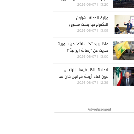
الإسرائيلية
13:20 | 2026-08-07
وزارة الدولة لشؤون
التكنولوجيا بحثت مشروع
الجمهورية القائمة على الذكاء
13:09 | 2026-08-07
الاصطناعي
ماذا يريد "حزب الله" من سوريا؟
حديث عن "رسالة إيرانية"!
13:00 | 2026-08-07
لاعادة النظر فيها.. الرئيس
عون اعاد أربعة قوانين كان قد
اقرها مجلس النواب
12:39 | 2026-08-07
Advertisement