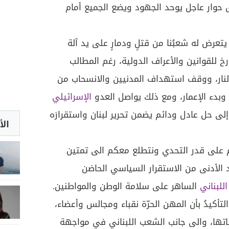
 حوار عاجل يوحد الجهود ويضع الجميع أمام
تعرض له شعبُنا من قتلٍ ودمارٍ على يد آلة
 للقوانين والأعراف الدولية، رغم المطالب
نار، ووقف استهداف المدنيين والانسحاب من
وبدء الإعمار، ومع ذلك يواصل العدو
الإسرائيلي
ل إلى حل عادل ودائم يضمن تحرير لبنان واستقرارَه
الأ
كم على قدر التحدي ونتطلع معكم الى تمتين
د الأدنى من الاستقرار السياسي الحاضن
للبناني
الساهر على سلامة الوطن والمواطنين.
تأكيدُ بأن المهن الحرّة نقباء ومجالس وأعضاء،
تها، والى جانب الشعب اللبناني في مواجهة