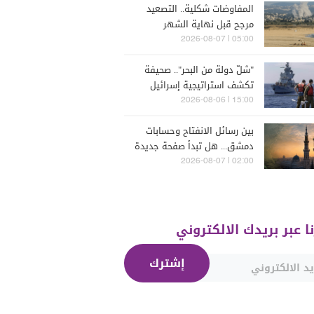
المفاوضات شكلية.. التصعيد
مرجح قبل نهاية الشهر
05:00 | 2026-08-07
"شلّ دولة من البحر".. صحيفة
تكشف استراتيجية إسرائيل
البحرية الجديدة في مواجهة
15:00 | 2026-08-06
"حزب الله"
بين رسائل الانفتاح وحسابات
دمشق... هل تبدأ صفحة جديدة
بين "حزب الله" وسوريا -
02:00 | 2026-08-07
الشرع؟
نا عبر بريدك الالكتروني
إشترك