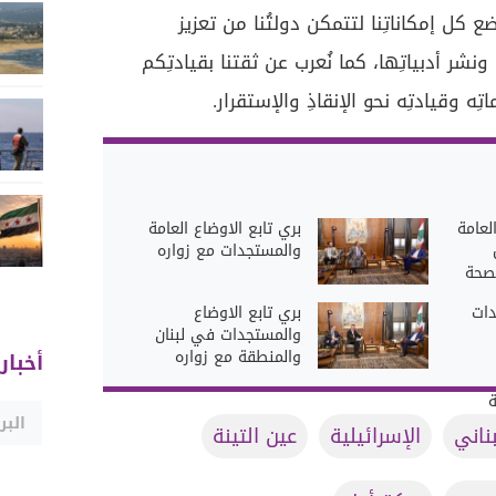
ع كل إمكاناتِنا لتتمكن دولتُنا من تعزيز
نشر أدبياتِها، كما نُعرب عن ثقتنا بقيادتِكم
ِه وقيادتِه نحو الإنقاذِ والإستقرار.
لعامة
بري تابع الاوضاع العامة
والمستجدات مع زواره
لصحة
ات
بري تابع الاوضاع
والمستجدات في لبنان
والمنطقة مع زواره
أخبار
ة
ناني
الإسرائيلية
عين التينة