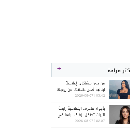
كثر قراءة
من دون مشاكل.. إعلامية
لبنانية تُعلن طلاقها من زوجها
رجل الأعمال
03:42 | 2026-08-07
بأجواء فاخرة.. الإعلامية رابعة
الزيات تحتفل بزفاف ابنها في
البترون (فيديو)
02:07 | 2026-08-07