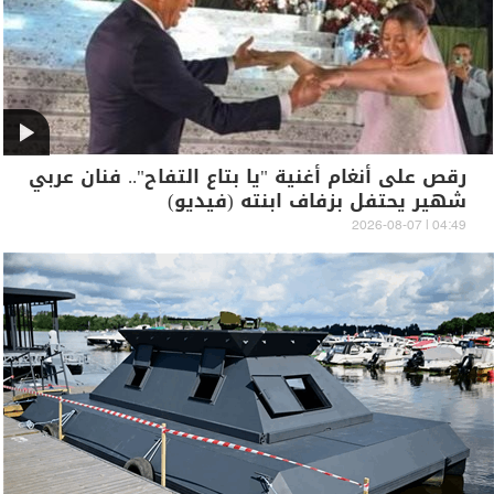
رقص على أنغام أغنية "يا بتاع التفاح".. فنان عربي
شهير يحتفل بزفاف ابنته (فيديو)
04:49 | 2026-08-07