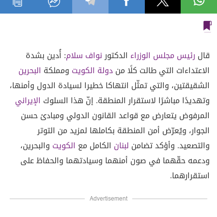
قال
رئيس مجلس الوزراء
الدكتور
نواف سلام
: أُدين بشدة
الاعتداءات التي طالت كلًا من
دولة الكويت
ومملكة
البحرين
الشقيقتين، والتي تمثّل انتهاكا خطيرا لسيادة الدول وأمنها،
وتهديدًا مباشرًا لاستقرار المنطقة. إنّ هذا السلوك
الإيراني
المرفوض يتعارض مع قواعد القانون الدولي ومبادئ حسن
الجوار، ويُعرّض أمن المنطقة بكاملها لمزيد من التوتر
والتصعيد. وأؤكد تضامن
لبنان
الكامل مع
الكويت
والبحرين،
ودعمه حقّهما في صون أمنهما وسيادتهما والحفاظ على
استقرارهما.
Advertisement