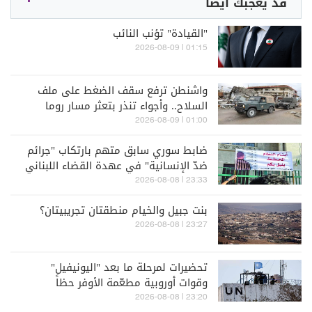
قد يعجبك أيضاً
"القيادة" تؤنب النائب
01:15 | 2026-08-09
واشنطن ترفع سقف الضغط على ملف
السلاح.. وأجواء تنذر بتعثر مسار روما
01:00 | 2026-08-09
ضابط سوري سابق متهم بارتكاب "جرائم
ضدّ الإنسانية" في عهدة القضاء اللبناني
23:33 | 2026-08-08
بنت جبيل والخيام منطقتان تجريبيتان؟
23:27 | 2026-08-08
تحضيرات لمرحلة ما بعد "اليونيفيل"
وقوات أوروبية مطعّمة الأوفر حظاً
23:20 | 2026-08-08