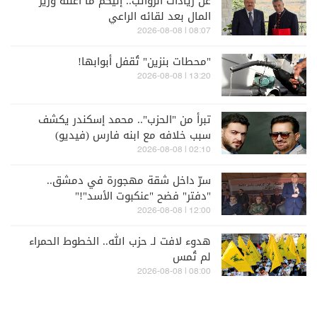
عن زيادات الرواتب.. إليكم ما أعلنه وزير
المال بعد لقائه الراعي
08:07 | 2026-08-08
"محطات بنزين" تُقفل أبوابها!
13:20 | 2026-08-08
تبرأ من "الحزب".. محمد إسكندر يكشف
سبب خلافه مع ابنه فارس (فيديو)
02:10 | 2026-08-08
سرّ داخل شقة مهجورة في دمشق..
"دفتر" فضح "عنكبوت الأسد"!"
12:00 | 2026-08-08
هدوء لافت لـ حزب الله.. الخطوط الحمراء
لم تُمس
08:00 | 2026-08-08