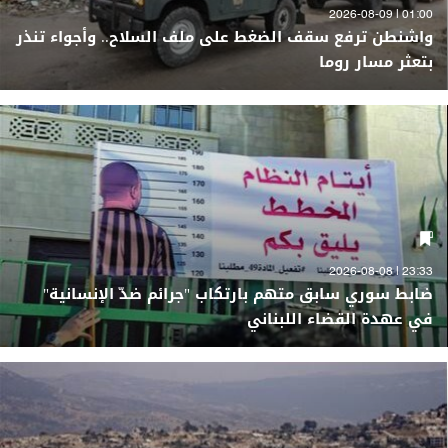
01:00 | 2026-08-09
واشنطن ترفع سقف الضغط على ملف السلاح.. وأجواء تنذر
بتعثر مسار روما
23:33 | 2026-08-08
ضابط سوري سابق متهم بارتكاب "جرائم ضدّ الإنسانية"
في عهدة القضاء اللبناني