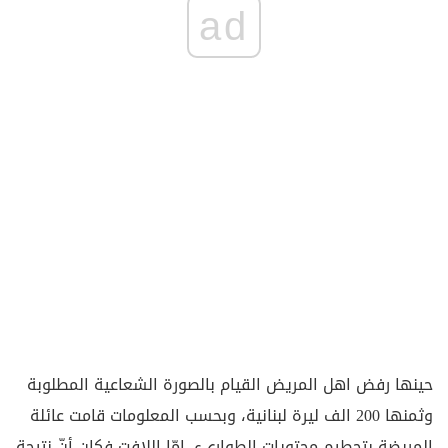
ad
حينها رفض اهل المريض القيام بالصورة الشعاعية المطلوبة
وثمنها 200 الف ليرة لبنانية، وبحسب المعلومات قامت عائلة
المريضة بتحطيم محتويات الطوارىء. امّا اللافت فكان أنّ نتيجة