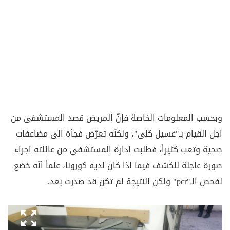
وبحسب المعلومات الخاصة فإنّ المريض قصد المستشفى من
اجل القيام بـ"غسيل كلى"، ولكنّه تعرّض فجأة الى مضاعفات
صحية وتعب كثيراً، فطلبت ادارة المستشفى من عائلته اجراء
صورة عاجلة للكشف فيما اذا كان لديه كورونا، علماً أنّه خضع
لفحص الـ"pcr" ولكن النتيجة لم تكن قد صدرت بعد.