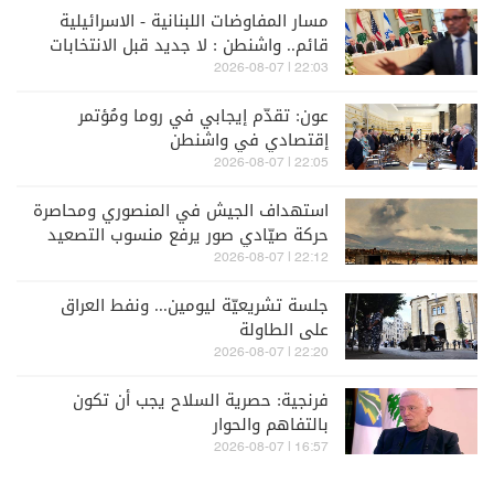
مسار المفاوضات اللبنانية - الاسرائيلية
قائم.. واشنطن : لا جديد قبل الانتخابات
الإسـرائيلية
22:03 | 2026-08-07
عون: تقدّم إيجابي في روما ومُؤتمر
إقتصادي في واشنطن
22:05 | 2026-08-07
استهداف الجيش في المنصوري ومحاصرة
حركة صيّادي صور يرفع منسوب التصعيد
الإسرائيلي جنوبا
22:12 | 2026-08-07
جلسة تشريعيّة ليومين... ونفط العراق
على الطاولة
22:20 | 2026-08-07
فرنجية: حصرية السلاح يجب أن تكون
بالتفاهم والحوار
16:57 | 2026-08-07