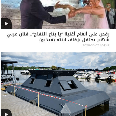
رقص على أنغام أغنية "يا بتاع التفاح".. فنان عربي
شهير يحتفل بزفاف ابنته (فيديو)
04:49 | 2026-08-07