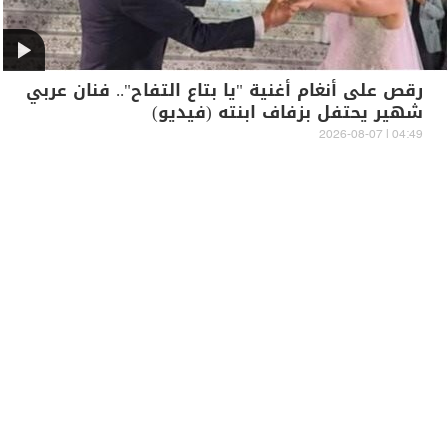
رقص على أنغام أغنية "يا بتاع التفاح".. فنان عربي
شهير يحتفل بزفاف ابنته (فيديو)
04:49 | 2026-08-07