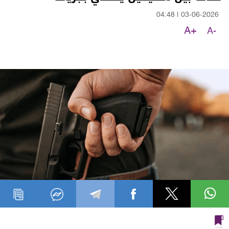
04:48
|
03-06-2026
A+
A-