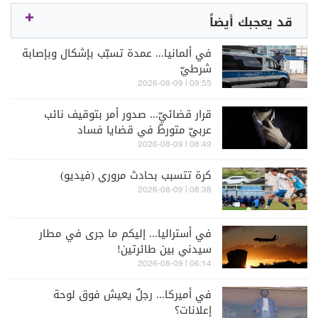
قد يعجبك أيضاً
في ألمانيا... عمدة تسبّب بإشكال وبإصابة
شرطيّ
09:55 | 2026-08-09
قرار قضائيّ... صدور أمر بتوقيف نائب
عربيّ متورطّ في قضايا فساد
08:49 | 2026-08-09
كرة تتسبب بحادث مروري (فيديو)
08:38 | 2026-08-09
في أستراليا... إليكم ما جرى في مطار
سيدني بين طائرتين!
06:14 | 2026-08-09
في أميركا... رجلٌ يعيش فوق لوحة
إعلانات؟