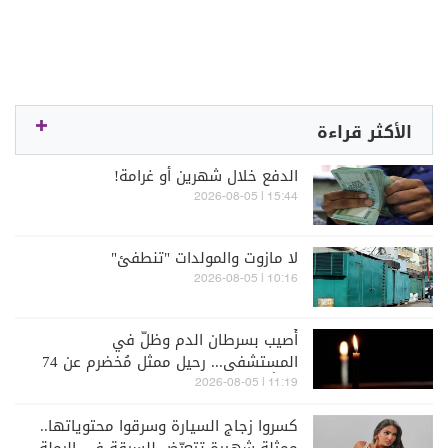
الأكثر قراءة
الدفع خلال شهرين أو غرامة!
15:44 | 2026-08-05
لا مازوت والمولدات "تنطفئ"
10:16 | 2026-08-05
أُصيب بسرطان الدم وظلّ في
المستشفى... رحيل ممثل مُخضرم عن 74
عاماً
11:19 | 2026-08-05
كسروا زجاج السيارة وسرقوا محتوياتها..