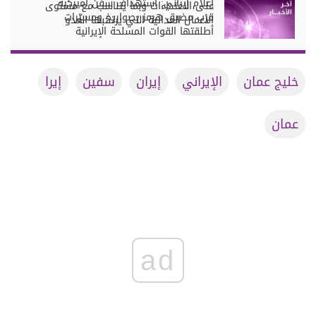
إعلام إيراني: استهداف سفن أميركية
على الاعتداءات وبما يتناسب مع مستوى
قرب مضيق هرمز بصواريخ ومسيّرات
الأعمال العدائية التي يرتكبها العدو
أطلقتها القوات المسلحة الإيرانية
خليج عمان
الإيراني
إيران
سفين
إيرا
عمان
ad