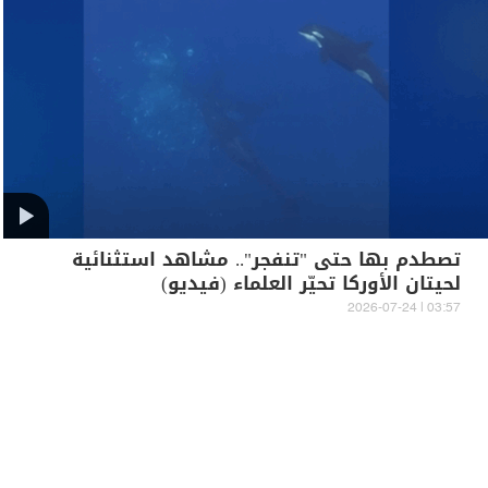
تصطدم بها حتى "تنفجر".. مشاهد استثنائية
لحيتان الأوركا تحيّر العلماء (فيديو)
03:57 | 2026-07-24